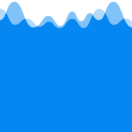
combinarlo con Teams (e
para negocios), es la
nuestros clientes.
Aplicaciones de
Microsoft 365 Empr
Microsoft 365 para
Estándar
negocios
MXN$264.00
MXN$174.00
por usuario al mes
por usuario al mes
(se renueva anualment
se renueva anualmente)
Todo lo que incluye la versi
ersiones de escritorio de
Empresa Básico, y además:
plicaciones de Office con
Versiones de escritorio de 