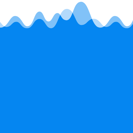
xcepto en el plan de Aplicaciones 365
 combinación mejor aprovechada por
esa
Microsoft 365 Empresa
Premium
MXN$464.00
por usuario al mes
e)
(se renueva anualmente)
ón
Todo lo que ofrece Empresa
Estándar, además de:
las
Seguridad avanzada