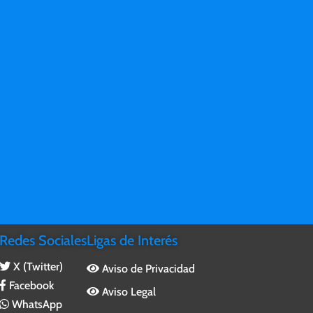
aracterísticas premium
aplicaciones de Office con
 TB de almacenamiento en la
características premium
ube por usuario
Organización sencilla de
eguridad estándar
seminarios web
oporte ininterrumpido por
Herramientas de informes
eléfono y a través de la Web
registro de asistentes
Administra citas de cliente
Redes Sociales
Ligas de Interés
X (Twitter)
Aviso de Privacidad
Facebook
Aviso Legal
WhatsApp