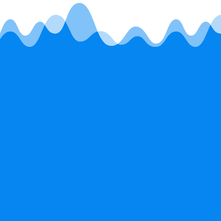
Microsoft 365 Empresa
Básico
MXN$106.00
por usuario al mes
(se renueva anualmente)
(
Chatea, llama y reúnete con
V
hasta 300 asistentes
a
Versiones web y celulares de