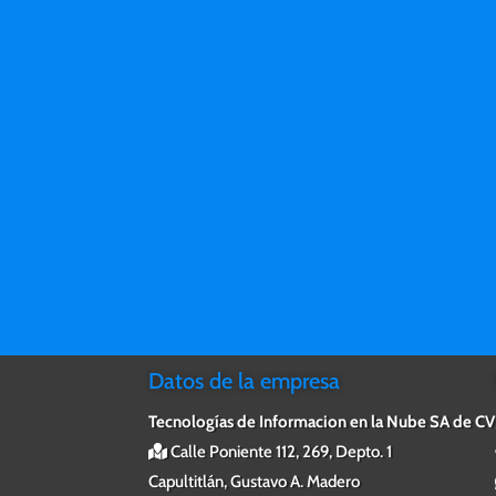
c
las aplicaciones de Office
1
1 TB de almacenamiento en la
n
nube por usuario
S
Correo electrónico de
S
categoría empresarial
t
Seguridad estándar
Soporte ininterrumpido por
teléfono y a través de la Web
Datos de la empresa
Tecnologías de Informacion en la Nube SA de CV
Calle Poniente 112, 269, Depto. 1
Capultitlán, Gustavo A. Madero